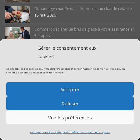
Dépannage chauffe eau Lille, votre eau chaude rétablie
15 mai 2026
Comment déclarer un bris de glace à votre assurance en
5 étapes
11 mai 2026
Gérer le consentement aux
cookies
Le site utilise des cookies pour mesurer l'audience et personnaliser les contenus. Vous pouvez
choisir d'accepter ou refuser cette technologie.
Accepter
ADR
ADR Vitrerie
Refuser
Baie vitrée et véranda
Double vitrage
Voir les préférences
Réparation de double vitrage sur velux
Politique de cookies
Politique de confidentialité
Mentions Légales
Simple vitrage