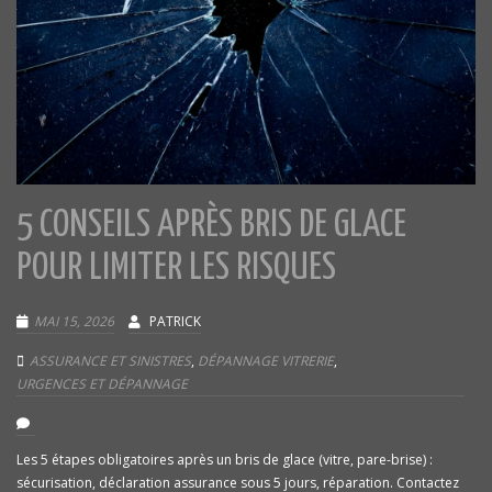
5 CONSEILS APRÈS BRIS DE GLACE
POUR LIMITER LES RISQUES
MAI 15, 2026
PATRICK
ASSURANCE ET SINISTRES
,
DÉPANNAGE VITRERIE
,
URGENCES ET DÉPANNAGE
Les 5 étapes obligatoires après un bris de glace (vitre, pare-brise) :
sécurisation, déclaration assurance sous 5 jours, réparation. Contactez