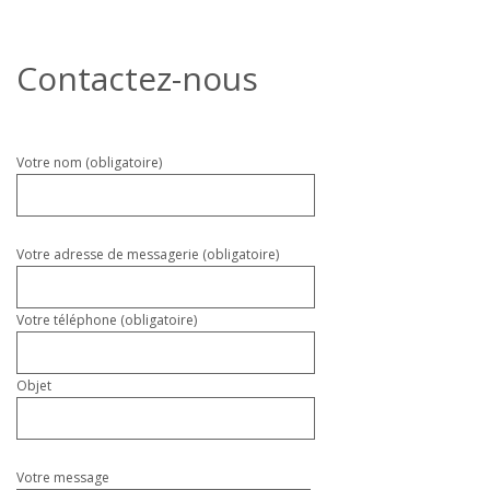
Contactez-nous
Veuillez
Votre nom (obligatoire)
laisser
ce
champ
vide.
Votre adresse de messagerie (obligatoire)
Votre téléphone (obligatoire)
Objet
Votre message