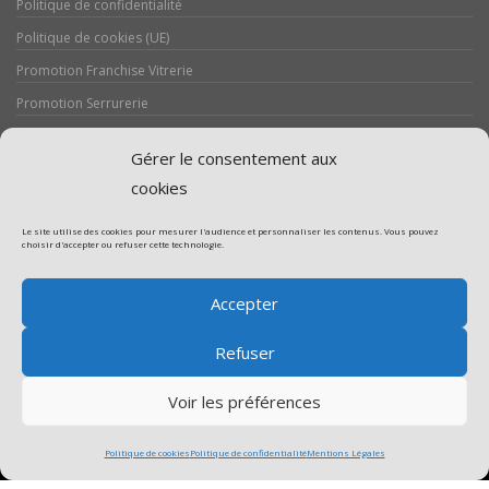
Politique de confidentialité
Politique de cookies (UE)
Promotion Franchise Vitrerie
Promotion Serrurerie
Réalisations / Chantiers
Gérer le consentement aux
Serrurerie
cookies
Le site utilise des cookies pour mesurer l'audience et personnaliser les contenus. Vous pouvez
choisir d'accepter ou refuser cette technologie.
Assistance volet roulant
Accepter
Assistance vitrerie
Refuser
Voir les préférences
Politique de cookies
Politique de confidentialité
Mentions Légales