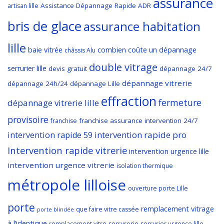
assurance
Assistance Dépannage Rapide ADR
artisan lille
bris de glace
assurance habitation
lille
baie vitrée
combien coûte un dépannage
châssis Alu
double vitrage
serrurier lille
devis gratuit
dépannage 24/7
dépannage vitrerie
dépannage 24h/24
dépannage Lille
effraction
fermeture
dépannage vitrerie lille
provisoire
franchise assurance
intervention 24/7
franchise
intervention rapide pro
intervention rapide 59
Intervention rapide vitrerie
intervention urgence lille
intervention urgence vitrerie
isolation thermique
métropole lilloise
ouverture porte Lille
porte
remplacement vitrage
que faire vitre cassée
porte blindée
à l’identique
remplacement vitre
serrurerie
serrurier urgence lille