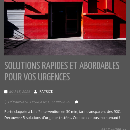
SOLUTIONS RAPIDES ET ABORDABLES
POUR VOS URGENCES
MAI 15, 2026
PATRICK
DÉPANNAGE D'URGENCE
,
SERRURERIE
Porte claquée à Lille ? Intervention en 30 min, tarif transparent dès 90€.
Découvrez 5 solutions d'urgence testées. Contactez-nous maintenant !
READ MORE >>