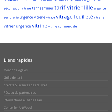
tarif vitrier lille
tarif serrurier
sécurisation vitrine
urgence
vitrage feuilleté
urgence vitrerie
serrurerie
vitrerie
vitrage
vitrine
vitrier urgence
vitrine commerciale
Liens rapides
Mentions légales
Grille de tarif
Crédits & Licences des œuvres
Réseau de partenaires
Interventions au fil de l'eau
Conseiller ArtWood