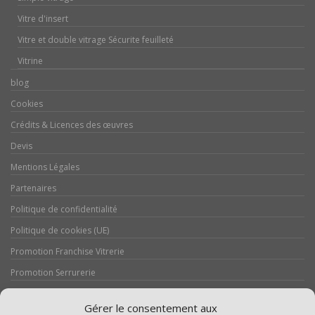
Vitre d'insert
Vitre et double vitrage Sécurite feuilleté
Vitrine
blog
Cookies
Crédits & Licences des œuvres
Devis
Mentions Légales
Partenaires
Politique de confidentialité
Politique de cookies (UE)
Promotion Franchise Vitrerie
Promotion Serrurerie
Réalisations / Chantiers
Gérer le consentement aux
Serrurerie