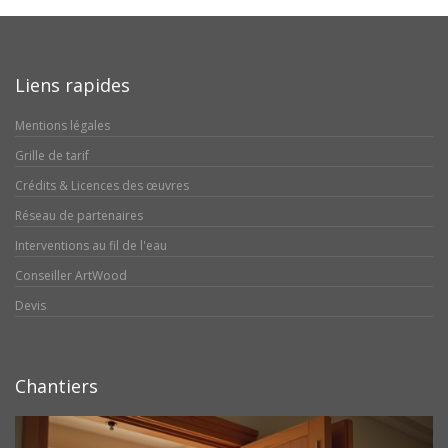
Liens rapides
Mentions légales
Grille de tarif
Crédits & Licences des œuvres
Réseau de partenaires
Interventions au fil de l'eau
Conseiller ArtWood
Devis
Chantiers