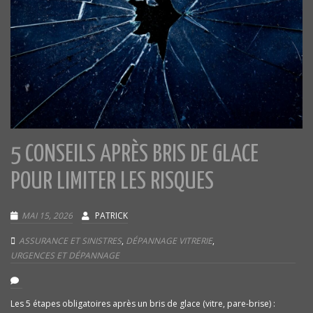
5 CONSEILS APRÈS BRIS DE GLACE
POUR LIMITER LES RISQUES
MAI 15, 2026
PATRICK
ASSURANCE ET SINISTRES
,
DÉPANNAGE VITRERIE
,
URGENCES ET DÉPANNAGE
Les 5 étapes obligatoires après un bris de glace (vitre, pare-brise) :