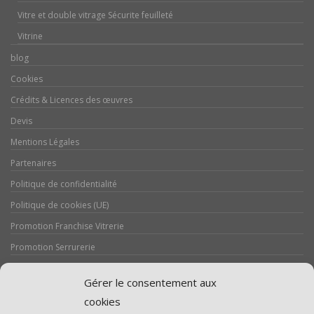
Vitre et double vitrage Sécurite feuilleté
Vitrine
blog
Cookies
Crédits & Licences des œuvres
Devis
Mentions Légales
Partenaires
Politique de confidentialité
Politique de cookies (UE)
Promotion Franchise Vitrerie
Promotion Serrurerie
Réalisations / Chantiers
Gérer le consentement aux
Serrurerie
cookies