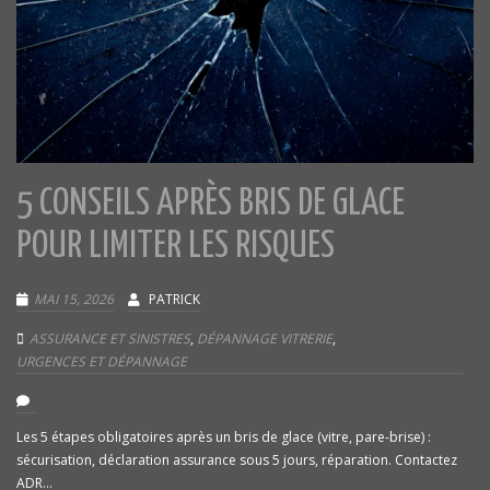
5 CONSEILS APRÈS BRIS DE GLACE
POUR LIMITER LES RISQUES
MAI 15, 2026
PATRICK
ASSURANCE ET SINISTRES
,
DÉPANNAGE VITRERIE
,
URGENCES ET DÉPANNAGE
Les 5 étapes obligatoires après un bris de glace (vitre, pare-brise) :
sécurisation, déclaration assurance sous 5 jours, réparation. Contactez
ADR...