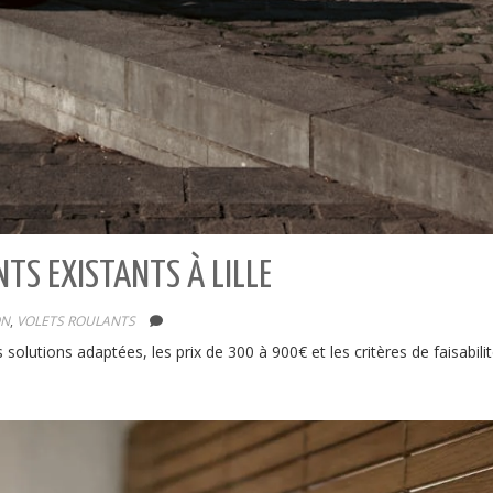
TS EXISTANTS À LILLE
ON
,
VOLETS ROULANTS
s solutions adaptées, les prix de 300 à 900€ et les critères de faisabil