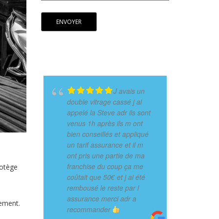
J avais un
double vitrage cassé j ai
appelé la Steve adr ils sont
venus 1h après ils m ont
bien conseillés et appliqué
un tarif assurance et il m
ont pris une partie de ma
franchise du coup ça me
rotège
coûtait que 50€ et j ai été
rembousé le reste par l
assurance merci adr a
tement.
recommander