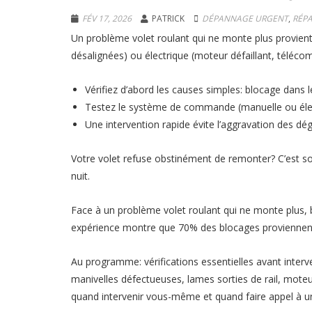
FÉV 17, 2026
PATRICK
DÉPANNAGE URGENT
,
RÉP
Un problème volet roulant qui ne monte plus provie
désalignées) ou électrique (moteur défaillant, téléc
Vérifiez d’abord les causes simples: blocage dans l
Testez le système de commande (manuelle ou élec
Une intervention rapide évite l’aggravation des dég
Votre volet refuse obstinément de remonter? C’est so
nuit.
Face à un problème volet roulant qui ne monte plus,
expérience montre que 70% des blocages proviennent d
Au programme: vérifications essentielles avant interv
manivelles défectueuses, lames sorties de rail, mote
quand intervenir vous-même et quand faire appel à