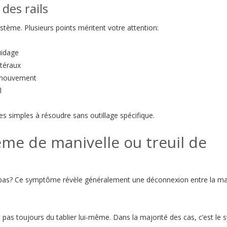
 des rails
tème. Plusieurs points méritent votre attention:
uidage
atéraux
e mouvement
l
 simples à résoudre sans outillage spécifique.
me de manivelle ou treuil de
n bas? Ce symptôme révèle généralement une déconnexion entre la ma
pas toujours du tablier lui-même. Dans la majorité des cas, c’est le