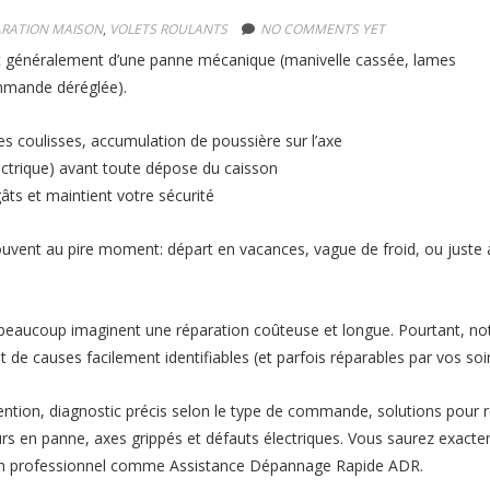
ARATION MAISON
,
VOLETS ROULANTS
NO COMMENTS YET
nt généralement d’une panne mécanique (manivelle cassée, lames
ommande déréglée).
es coulisses, accumulation de poussière sur l’axe
trique) avant toute dépose du caisson
âts et maintient votre sécurité
uvent au pire moment: départ en vacances, vague de froid, ou juste 
 beaucoup imaginent une réparation coûteuse et longue. Pourtant, no
e causes facilement identifiables (et parfois réparables par vos soi
ention, diagnostic précis selon le type de commande, solutions pour 
urs en panne, axes grippés et défauts électriques. Vous saurez exact
 un professionnel comme Assistance Dépannage Rapide ADR.