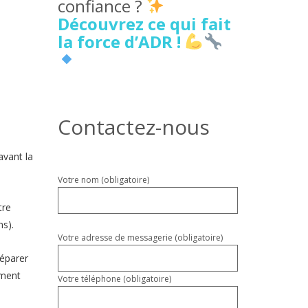
confiance ?
Découvrez ce qui fait
la force d’ADR !
Contactez-nous
avant la
Veuillez
Votre nom (obligatoire)
laisser
tre
ce
champ
ns).
vide.
Votre adresse de messagerie (obligatoire)
réparer
ement
Votre téléphone (obligatoire)