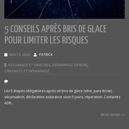
5 CONSEILS APRÈS BRIS DE GLACE
POUR LIMITER LES RISQUES
MAI 15, 2026
PATRICK
ASSURANCE ET SINISTRES
,
DÉPANNAGE VITRERIE
,
URGENCES ET DÉPANNAGE
Les 5 étapes obligatoires après un bris de glace (vitre, pare-brise) :
sécurisation, déclaration assurance sous 5 jours, réparation. Contactez
ADR...
READ MORE >>