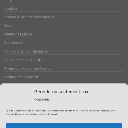
Cookies
Crédits & Licences des œuvres
Devis
Mentions Légales
Partenaires
Politique de confidentialité
Politique de cookies (UE)
Promotion Franchise Vitrerie
Promotion Serrurerie
Réalisations / Chantiers
Gérer le consentement aux
Serrurerie
cookies
Le site utilise des cookies pour mesurer l'audience et personnaliser les contenus. Vous pouvez
choisir d'accepter ou refuser cette technologie.
Assistance volet roulant