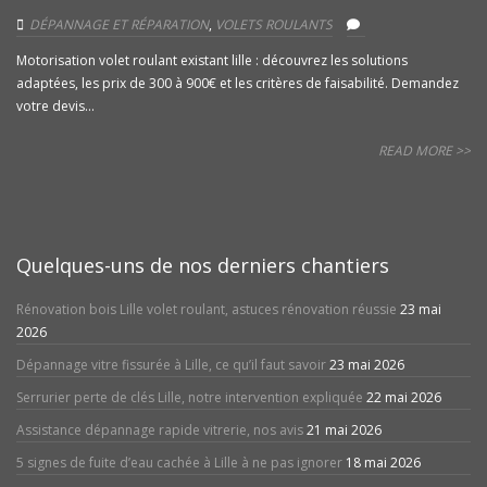
DÉPANNAGE ET RÉPARATION
,
VOLETS ROULANTS
Motorisation volet roulant existant lille : découvrez les solutions
adaptées, les prix de 300 à 900€ et les critères de faisabilité. Demandez
votre devis...
READ MORE >>
Quelques-uns de nos derniers chantiers
Rénovation bois Lille volet roulant, astuces rénovation réussie
23 mai
2026
Dépannage vitre fissurée à Lille, ce qu’il faut savoir
23 mai 2026
Serrurier perte de clés Lille, notre intervention expliquée
22 mai 2026
Assistance dépannage rapide vitrerie, nos avis
21 mai 2026
5 signes de fuite d’eau cachée à Lille à ne pas ignorer
18 mai 2026