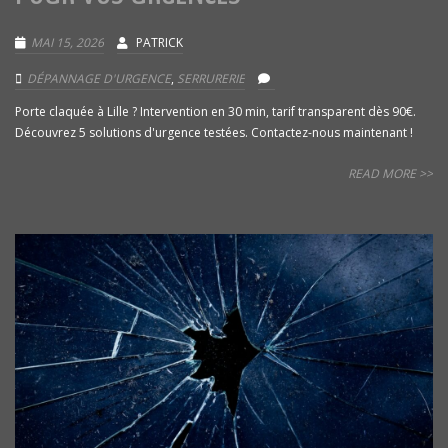
MAI 15, 2026
PATRICK
DÉPANNAGE D'URGENCE
,
SERRURERIE
Porte claquée à Lille ? Intervention en 30 min, tarif transparent dès 90€.
Découvrez 5 solutions d'urgence testées. Contactez-nous maintenant !
READ MORE >>