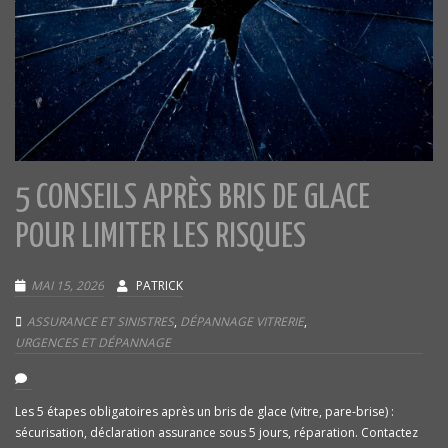
5 CONSEILS APRÈS BRIS DE GLACE
POUR LIMITER LES RISQUES
MAI 15, 2026
PATRICK
ASSURANCE ET SINISTRES
,
DÉPANNAGE VITRERIE
,
URGENCES ET DÉPANNAGE
Les 5 étapes obligatoires après un bris de glace (vitre, pare-brise) :
sécurisation, déclaration assurance sous 5 jours, réparation. Contactez