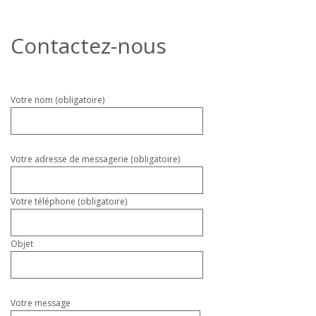
Contactez-nous
Veuillez
Votre nom (obligatoire)
laisser
ce
champ
vide.
Votre adresse de messagerie (obligatoire)
Votre téléphone (obligatoire)
Objet
Votre message