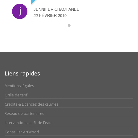
JENNIFER CHACHANEL
22 FÉVRIER 2019
Liens rapides
Mentions légales
Grille de tarif
Crédits & Licences des œuvres
Réseau de partenaires
Interventions au fil de l'eau
Conseiller ArtWood