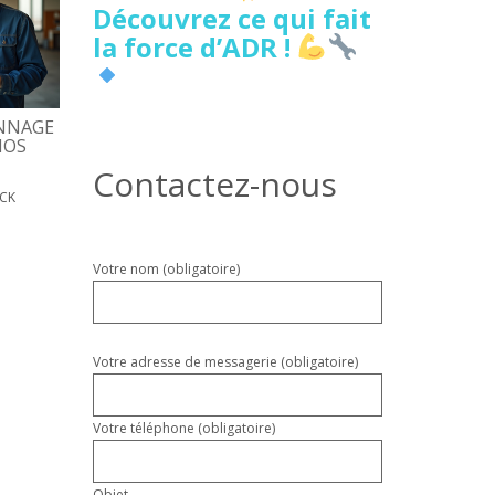
Découvrez ce qui fait
la force d’ADR !
NNAGE
5 SIGNES DE FUITE D’EAU
DÉPANNAGE PORTE
NOS
CACHÉE À LILLE À NE PAS
D’ENTRÉE, COÛTS, D
IGNORER
Contactez-nous
17 MAI 2026
PATRICK
ICK
18 MAI 2026
PATRICK
Veuillez
Votre nom (obligatoire)
laisser
ce
champ
vide.
Votre adresse de messagerie (obligatoire)
Votre téléphone (obligatoire)
Objet