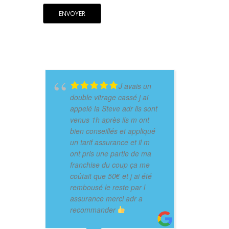
J avais un
double vitrage cassé j ai
appelé la Steve adr ils sont
venus 1h après ils m ont
bien conseillés et appliqué
un tarif assurance et il m
ont pris une partie de ma
franchise du coup ça me
coûtait que 50€ et j ai été
rembousé le reste par l
assurance merci adr a
recommander