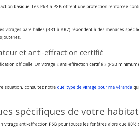
raction basique. Les P6B à P8B offrent une protection renforcée cont
Les vitrages pare-balles (BR1 à BR7) répondent à des menaces spécifi
ijouteries.
teur et anti-effraction certifié
ification officielle. Un vitrage « anti-effraction certifié » (P6B minimum)
re situation, consultez notre
quel type de vitrage pour ma véranda
qui
.
ques spécifiques de votre habita
un vitrage anti-effraction P6B pour toutes les fenêtres alors que 80% 