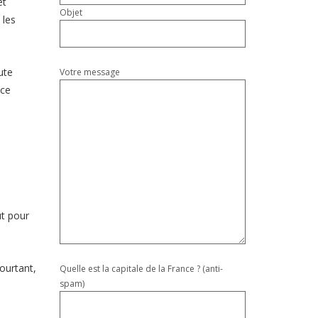
et
Objet
 les
ute
Votre message
nce
ut pour
ourtant,
Quelle est la capitale de la France ? (anti-
spam)