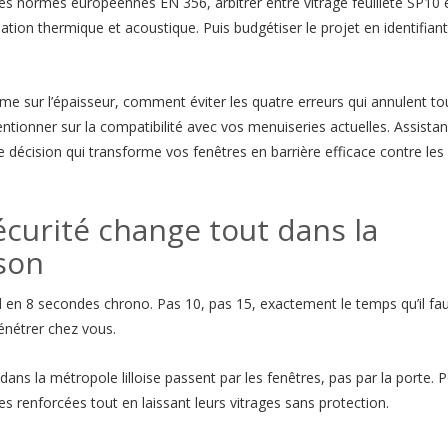
les normes européennes EN 356, arbitrer entre vitrage feuilleté SP10 
lation thermique et acoustique. Puis budgétiser le projet en identifiant
me sur l’épaisseur, comment éviter les quatre erreurs qui annulent to
entionner sur la compatibilité avec vos menuiseries actuelles. Assista
cision qui transforme vos fenêtres en barrière efficace contre les
écurité change tout dans la
son
 en 8 secondes chrono. Pas 10, pas 15, exactement le temps qu’il fa
pénétrer chez vous.
ns la métropole lilloise passent par les fenêtres, pas par la porte. P
es renforcées tout en laissant leurs vitrages sans protection.