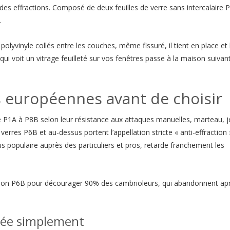
es effractions. Composé de deux feuilles de verre sans intercalaire PV
.
ms polyvinyle collés entre les couches, même fissuré, il tient en place e
ui voit un vitrage feuilleté sur vos fenêtres passe à la maison suiva
européennes avant de choisir
 P1A à P8B selon leur résistance aux attaques manuelles, marteau, j
verres P6B et au-dessus portent l’appellation stricte « anti-effraction 
plus populaire auprès des particuliers et pros, retarde franchement les
cation P6B pour décourager 90% des cambrioleurs, qui abandonnent ap
ptée simplement