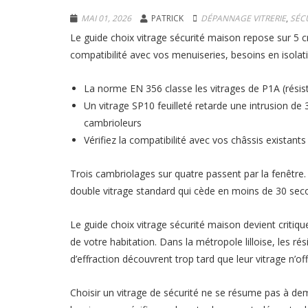
MAI 01, 2026
PATRICK
DÉPANNAGE VITRERIE
,
SÉC
Le guide choix vitrage sécurité maison repose sur 5 cri
compatibilité avec vos menuiseries, besoins en isolat
La norme EN 356 classe les vitrages de P1A (résis
Un vitrage SP10 feuilleté retarde une intrusion de
cambrioleurs
Vérifiez la compatibilité avec vos châssis existan
Trois cambriolages sur quatre passent par la fenêtre.
double vitrage standard qui cède en moins de 30 sec
Le guide choix vitrage sécurité maison devient critiqu
de votre habitation. Dans la métropole lilloise, les 
d’effraction découvrent trop tard que leur vitrage n’offr
Choisir un vitrage de sécurité ne se résume pas à dem