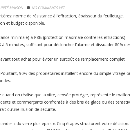
URITÉ MAISON
NO COMMENTS YET
tères: norme de résistance à l’effraction, épaisseur du feuilletage,
ion et budget disponible.
tance minimale) à P8B (protection maximale contre les effractions)
 3 à 5 minutes, suffisant pour déclencher l’alarme et dissuader 80% de
ts avant tout achat pour éviter un surcoût de remplacement complet
 Pourtant, 90% des propriétaires installent encore du simple vitrage o
ondes.
e quand on réalise que la vitre, censée protéger, représente le maillon
résidents et commerçants confrontés à des bris de glace ou des tentati
ait qu’une illusion de sécurité.
ander « du verre plus épais ». Cinq étapes structurent votre décision: