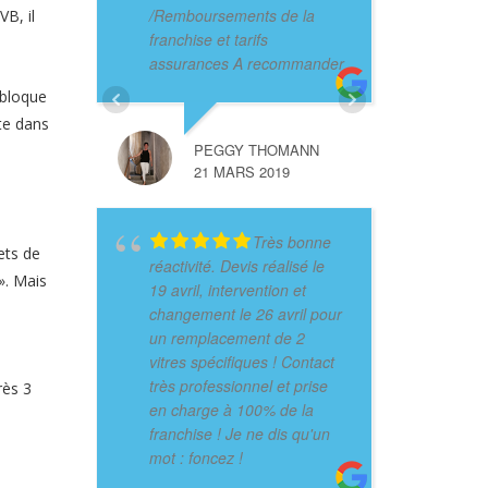
/Remboursements de la
B, il
franchise et tarifs
assurances A recommander
t bloque
nte dans
PEGGY THOMANN
21 MARS 2019
Très bonne
ets de
réactivité. Devis réalisé le
». Mais
19 avril, intervention et
changement le 26 avril pour
un remplacement de 2
vitres spécifiques ! Contact
très professionnel et prise
rès 3
en charge à 100% de la
franchise ! Je ne dis qu'un
mot : foncez !