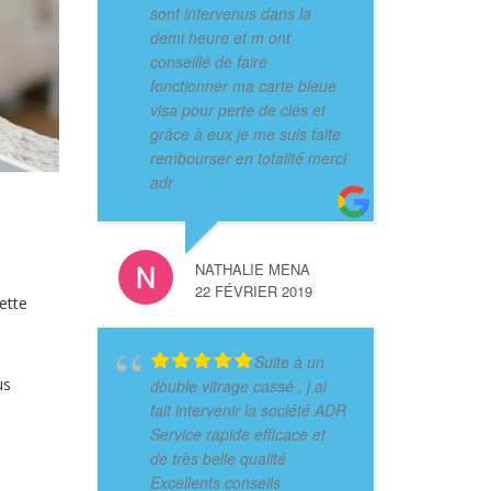
sont intervenus dans la
demi heure et m ont
conseillé de faire
fonctionner ma carte bleue
visa pour perte de clés et
grâce à eux je me suis faite
rembourser en totalité merci
adr
NATHALIE MENA
22 FÉVRIER 2019
ette
Suite à un
us
double vitrage cassé , j ai
fait intervenir la société ADR
Service rapide efficace et
de très belle qualité
Excellents conseils