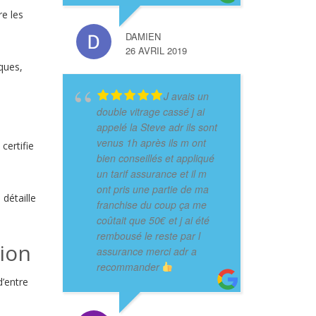
re les
DAMIEN
26 AVRIL 2019
ques,
J avais un
double vitrage cassé j ai
appelé la Steve adr ils sont
venus 1h après ils m ont
 certifie
bien conseillés et appliqué
un tarif assurance et il m
ont pris une partie de ma
 détaille
franchise du coup ça me
coûtait que 50€ et j ai été
rembousé le reste par l
tion
assurance merci adr a
recommander
d’entre