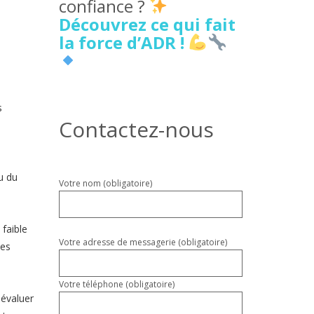
confiance ?
Découvrez ce qui fait
la force d’ADR !
s
Contactez-nous
u du
Veuillez
Votre nom (obligatoire)
laisser
ce
champ
 faible
vide.
Votre adresse de messagerie (obligatoire)
ves
Votre téléphone (obligatoire)
 évaluer