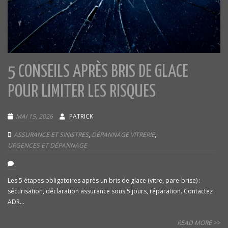
5 CONSEILS APRÈS BRIS DE GLACE
POUR LIMITER LES RISQUES
MAI 15, 2026
PATRICK
ASSURANCE ET SINISTRES
,
DÉPANNAGE VITRERIE
,
URGENCES ET DÉPANNAGE
Les 5 étapes obligatoires après un bris de glace (vitre, pare-brise) :
sécurisation, déclaration assurance sous 5 jours, réparation. Contactez
ADR...
READ MORE >>