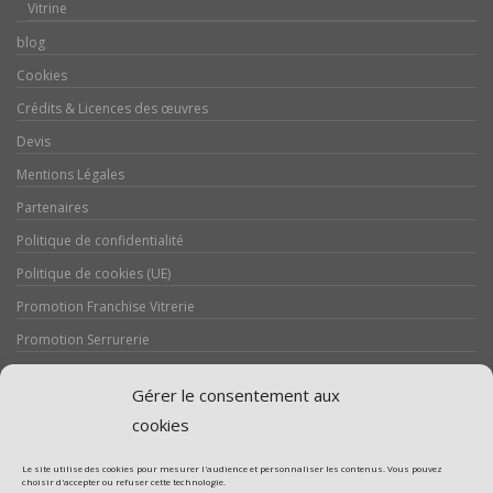
Vitrine
blog
Cookies
Crédits & Licences des œuvres
Devis
Mentions Légales
Partenaires
Politique de confidentialité
Politique de cookies (UE)
Promotion Franchise Vitrerie
Promotion Serrurerie
Réalisations / Chantiers
Gérer le consentement aux
Serrurerie
cookies
Le site utilise des cookies pour mesurer l'audience et personnaliser les contenus. Vous pouvez
choisir d'accepter ou refuser cette technologie.