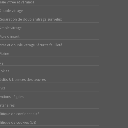
Baie vitrée et véranda
Double vitrage
Réparation de double vitrage sur velux
Simple vitrage
Vitre d'insert
Vitre et double vitrage Sécurite feuilleté
Vitrine
og
okies
édits & Licences des œuvres
vis
ntions Légales
rtenaires
litique de confidentialité
litique de cookies (UE)