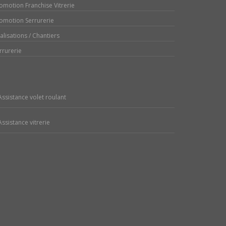
omotion Franchise Vitrerie
omotion Serrurerie
alisations / Chantiers
rrurerie
Assistance volet roulant
Assistance vitrerie