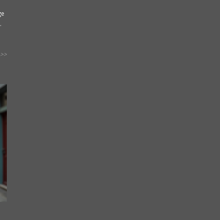
ge
.
>>