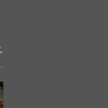
n
et
>>