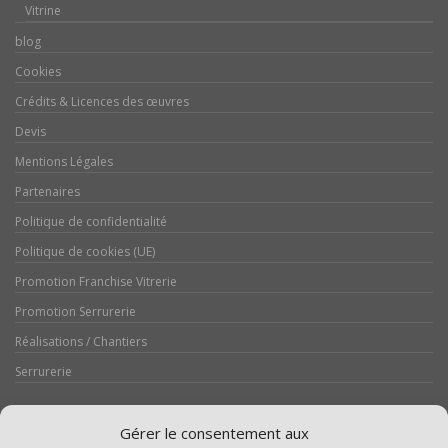
Vitrine
blog
Cookies
Crédits & Licences des œuvres
Devis
Mentions Légales
Partenaires
Politique de confidentialité
Politique de cookies (UE)
Promotion Franchise Vitrerie
Promotion Serrurerie
Réalisations / Chantiers
Serrurerie
Gérer le consentement aux