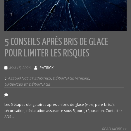
5 CONSEILS APRÈS BRIS DE GLACE
POUR LIMITER LES RISQUES
MAI 15, 2026
PATRICK
ASSURANCE ET SINISTRES
,
DÉPANNAGE VITRERIE
,
URGENCES ET DÉPANNAGE
Les 5 étapes obligatoires après un bris de glace (vitre, pare-brise) :
sécurisation, déclaration assurance sous 5 jours, réparation. Contactez
ADR...
READ MORE >>