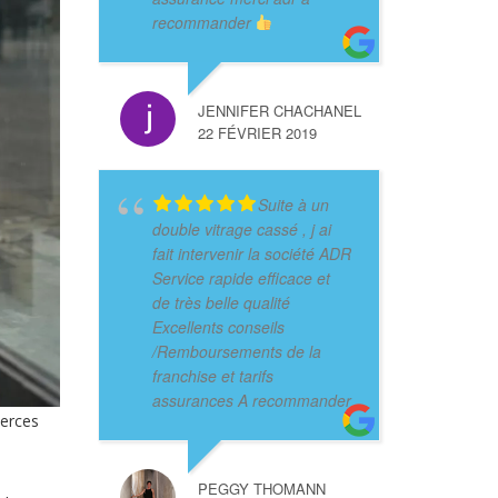
recommander
JENNIFER CHACHANEL
22 FÉVRIER 2019
Suite à un
double vitrage cassé , j ai
fait intervenir la société ADR
Service rapide efficace et
de très belle qualité
Excellents conseils
/Remboursements de la
franchise et tarifs
assurances A recommander
merces
PEGGY THOMANN