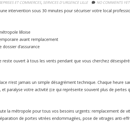
REPRISES ET COMMERCES
,
SERVICES D'URGENCE LILLE
NO COMMENTS YET
t une intervention sous 30 minutes pour sécuriser votre local professi
étropole lilloise
temporaire avant remplacement
e dossier d’assurance
e reste ouvert à tous les vents pendant que vous cherchez désespér
e glace n’est jamais un simple désagrément technique. Chaque heure sa
et paralyse votre activité (ce qui représente souvent plus de pertes q
te la métropole pour tous vos besoins urgents: remplacement de vit
 réparation de portes vitrées endommagées, pose de vitrages anti-effr