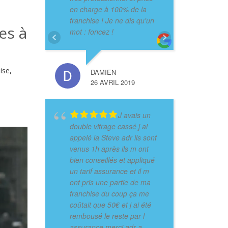
en charge à 100% de la
franchise ! Je ne dis qu'un
es à
mot : foncez !
ise,
DAMIEN
26 AVRIL 2019
J avais un
double vitrage cassé j ai
appelé la Steve adr ils sont
venus 1h après ils m ont
bien conseillés et appliqué
un tarif assurance et il m
ont pris une partie de ma
franchise du coup ça me
coûtait que 50€ et j ai été
rembousé le reste par l
assurance merci adr a