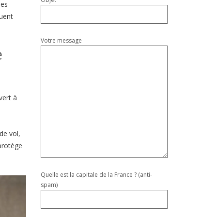
ues
luent
Votre message
e
vert à
de vol,
 protège
Quelle est la capitale de la France ? (anti-
spam)