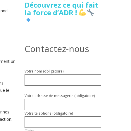
Découvrez ce qui fait
la force d’ADR !
onnel
Contactez-nous
ément un
Veuillez
Votre nom (obligatoire)
laisser
ns
ce
champ
ue le
vide.
Votre adresse de messagerie (obligatoire)
rines
Votre téléphone (obligatoire)
action.
Objet