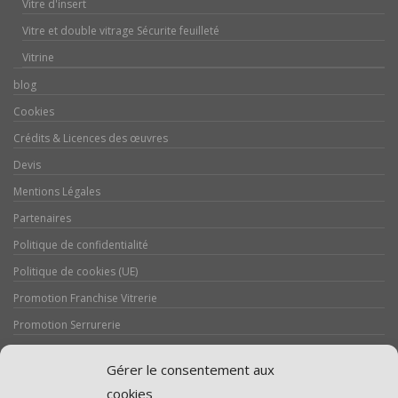
Vitre d'insert
Vitre et double vitrage Sécurite feuilleté
Vitrine
blog
Cookies
Crédits & Licences des œuvres
Devis
Mentions Légales
Partenaires
Politique de confidentialité
Politique de cookies (UE)
Promotion Franchise Vitrerie
Promotion Serrurerie
Réalisations / Chantiers
Gérer le consentement aux
Serrurerie
cookies