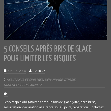
5 CONSEILS APRÈS BRIS DE GLACE
POUR LIMITER LES RISQUES
MAI 15, 2026
PATRICK
ASSURANCE ET SINISTRES
,
DÉPANNAGE VITRERIE
,
URGENCES ET DÉPANNAGE
Les 5 étapes obligatoires après un bris de glace (vitre, pare-brise) :
sécurisation, déclaration assurance sous 5 jours, réparation. Contactez