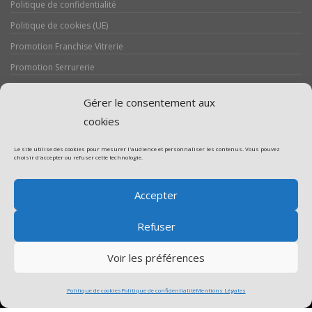
Politique de confidentialité
Politique de cookies (UE)
Promotion Franchise Vitrerie
Promotion Serrurerie
Réalisations / Chantiers
Gérer le consentement aux
Serrurerie
cookies
Le site utilise des cookies pour mesurer l'audience et personnaliser les contenus. Vous pouvez
choisir d'accepter ou refuser cette technologie.
Assistance volet roulant
Accepter
Assistance vitrerie
Refuser
Voir les préférences
Politique de cookies
Politique de confidentialité
Mentions Légales