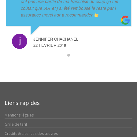
ont pris une partie de ma franchise du coup ça me
coûtait que 50€ et j ai été rembousé le reste par l
assurance merci adr a recommander
JENNIFER CHACHANEL
22 FÉVRIER 2019
Liens rapides
Mentions légales
Grille de tarif
Crédits & Licences des œuvres