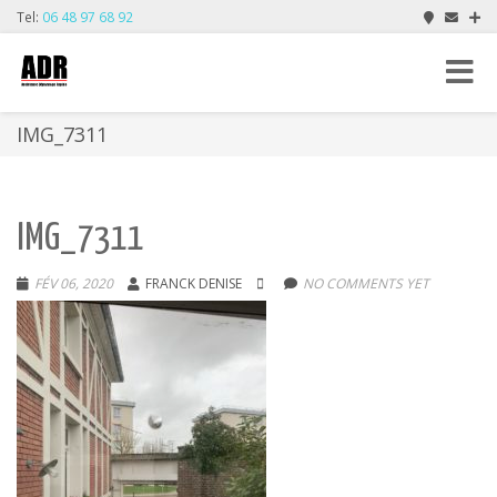
Tel:
06 48 97 68 92
Toggle
navigat
IMG_7311
IMG_7311
FÉV 06, 2020
FRANCK DENISE
NO COMMENTS YET