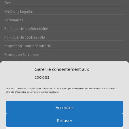
Devis
Mentions Légales
Partenaires
Politique de confidentialité
Politique de cookies (UE)
Promotion Franchise Vitrerie
Promotion Serrurerie
Réalisations / Chantiers
Gérer le consentement aux
Serrurerie
cookies
Le site utilise des cookies pour mesurer l'audience et personnaliser les contenus. Vous pouvez
choisir d'accepter ou refuser cette technologie.
Assistance volet roulant
Accepter
Assistance vitrerie
Refuser