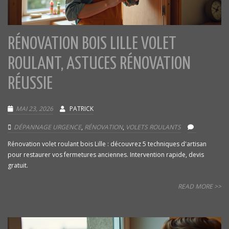
RÉNOVATION BOIS LILLE VOLET
ROULANT, ASTUCES RÉNOVATION
RÉUSSIE
MAI 23, 2026
PATRICK
DÉPANNAGE URGENCE
,
RÉNOVATION
,
VOLETS ROULANTS
Rénovation volet roulant bois Lille : découvrez 5 techniques d'artisan
pour restaurer vos fermetures anciennes. Intervention rapide, devis
gratuit.
READ MORE >>