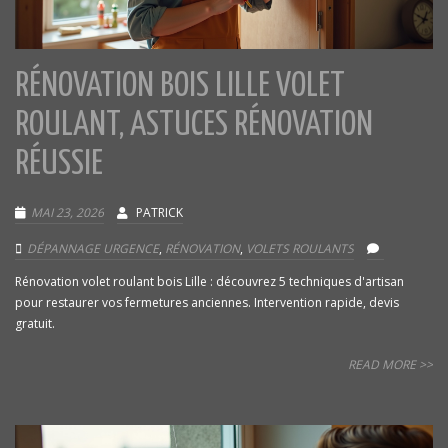
RÉNOVATION BOIS LILLE VOLET
ROULANT, ASTUCES RÉNOVATION
RÉUSSIE
MAI 23, 2026
PATRICK
DÉPANNAGE URGENCE
,
RÉNOVATION
,
VOLETS ROULANTS
Rénovation volet roulant bois Lille : découvrez 5 techniques d'artisan
pour restaurer vos fermetures anciennes. Intervention rapide, devis
gratuit.
READ MORE >>