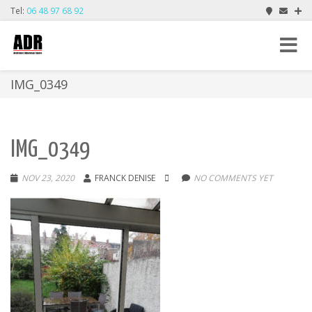
Tel:
06 48 97 68 92
Toggle
navigat
IMG_0349
IMG_0349
NOV 23, 2020
FRANCK DENISE
NO COMMENTS YET