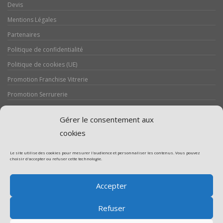
Devis
Mentions Légales
Partenaires
Politique de confidentialité
Politique de cookies (UE)
Promotion Franchise Vitrerie
Promotion Serrurerie
Réalisations / Chantiers
Gérer le consentement aux
Serrurerie
cookies
Le site utilise des cookies pour mesurer l'audience et personnaliser les contenus. Vous pouvez
choisir d'accepter ou refuser cette technologie.
Assistance volet roulant
Accepter
Assistance vitrerie
Refuser