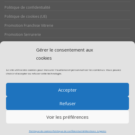
Politique de confidentialité
Politique de cookies (UE)
Promotion Franchise Vitrerie
Promotion Serrurerie
Réalisations / Chantiers
Gérer le consentement aux
Serrurerie
cookies
Le site utilise des cookies pour mesurer l'audience et personnaliser les contenus. Vous pouvez
choisir d'accepter ou refuser cette technologie.
Assistance volet roulant
Accepter
Assistance vitrerie
Refuser
Voir les préférences
Politique de cookies
Politique de confidentialité
Mentions Légales