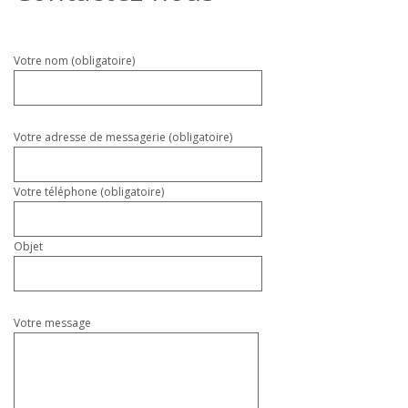
Veuillez
Votre nom (obligatoire)
laisser
ce
champ
vide.
Votre adresse de messagerie (obligatoire)
Votre téléphone (obligatoire)
Objet
Votre message