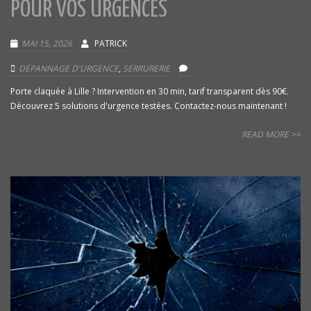
POUR VOS URGENCES
MAI 15, 2026
PATRICK
DÉPANNAGE D'URGENCE
,
SERRURERIE
Porte claquée à Lille ? Intervention en 30 min, tarif transparent dès 90€.
Découvrez 5 solutions d'urgence testées. Contactez-nous maintenant !
READ MORE >>