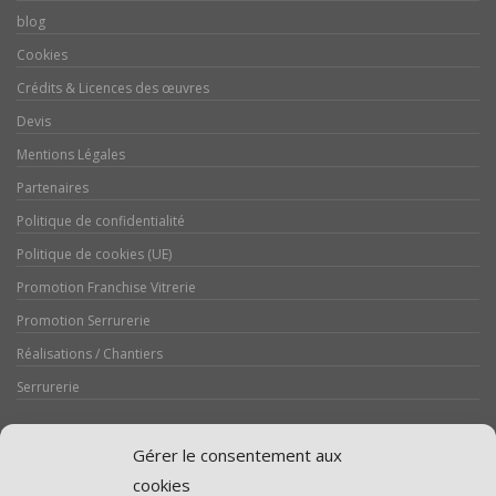
blog
Cookies
Crédits & Licences des œuvres
Devis
Mentions Légales
Partenaires
Politique de confidentialité
Politique de cookies (UE)
Promotion Franchise Vitrerie
Promotion Serrurerie
Réalisations / Chantiers
Serrurerie
Gérer le consentement aux
cookies
Assistance volet roulant