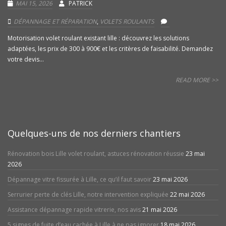
MAI 15, 2026
PATRICK
DÉPANNAGE ET RÉPARATION
,
VOLETS ROULANTS
Motorisation volet roulant existant lille : découvrez les solutions
adaptées, les prix de 300 à 900€ et les critères de faisabilité. Demandez
votre devis...
READ MORE >>
Quelques-uns de nos derniers chantiers
Rénovation bois Lille volet roulant, astuces rénovation réussie
23 mai
2026
Dépannage vitre fissurée à Lille, ce qu’il faut savoir
23 mai 2026
Serrurier perte de clés Lille, notre intervention expliquée
22 mai 2026
Assistance dépannage rapide vitrerie, nos avis
21 mai 2026
5 signes de fuite d’eau cachée à Lille à ne pas ignorer
18 mai 2026