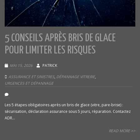
5 CONSEILS APRÈS BRIS DE GLACE
POUR LIMITER LES RISQUES
MAI 15, 2026
PATRICK
ASSURANCE ET SINISTRES
,
DÉPANNAGE VITRERIE
,
URGENCES ET DÉPANNAGE
Les 5 étapes obligatoires après un bris de glace (vitre, pare-brise) :
sécurisation, déclaration assurance sous 5 jours, réparation. Contactez
ADR...
READ MORE >>