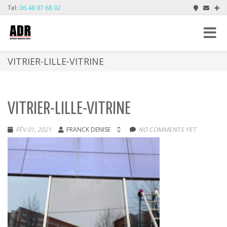
Tel:
06 48 97 68 92
Toggle
navigat
VITRIER-LILLE-VITRINE
VITRIER-LILLE-VITRINE
FÉV 01, 2021
FRANCK DENISE
NO COMMENTS YET