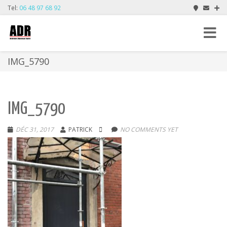
Tel:
06 48 97 68 92
Toggle
navigat
IMG_5790
IMG_5790
DÉC 31, 2017
PATRICK
NO COMMENTS YET