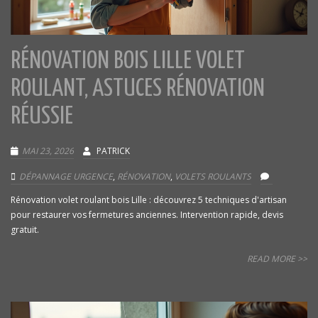
RÉNOVATION BOIS LILLE VOLET
ROULANT, ASTUCES RÉNOVATION
RÉUSSIE
MAI 23, 2026
PATRICK
DÉPANNAGE URGENCE
,
RÉNOVATION
,
VOLETS ROULANTS
Rénovation volet roulant bois Lille : découvrez 5 techniques d'artisan
pour restaurer vos fermetures anciennes. Intervention rapide, devis
gratuit.
READ MORE >>