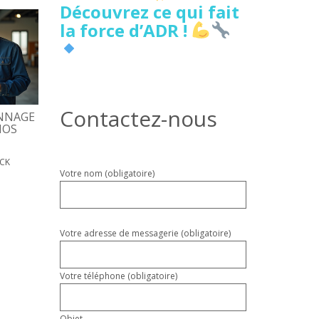
Découvrez ce qui fait
la force d’ADR !
Contactez-nous
NNAGE
5 SIGNES DE FUITE D’EAU
DÉPANNAGE PORTE
NOS
CACHÉE À LILLE À NE PAS
D’ENTRÉE, COÛTS, D
IGNORER
17 MAI 2026
PATRICK
ICK
18 MAI 2026
PATRICK
Veuillez
Votre nom (obligatoire)
laisser
ce
champ
vide.
Votre adresse de messagerie (obligatoire)
Votre téléphone (obligatoire)
Objet