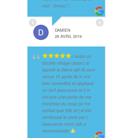
mot : foncez !
DAMIEN
26 AVRIL 2019
J avais un
double vitrage cassé j ai
appelé la Steve adr ils sont
venus 1h après ils m ont
bien conseillés et appliqué
un tarif assurance et il m
ont pris une partie de ma
franchise du coup ça me
coûtait que 50€ et j ai été
rembousé le reste par l
assurance merci adr a
recommander