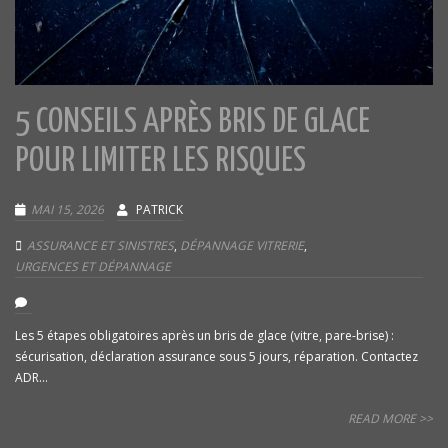
5 CONSEILS APRÈS BRIS DE GLACE
POUR LIMITER LES RISQUES
MAI 15, 2026
PATRICK
ASSURANCE ET SINISTRES
,
DÉPANNAGE VITRERIE
,
URGENCES ET DÉPANNAGE
Les 5 étapes obligatoires après un bris de glace (vitre, pare-brise) :
sécurisation, déclaration assurance sous 5 jours, réparation. Contactez
ADR...
READ MORE >>