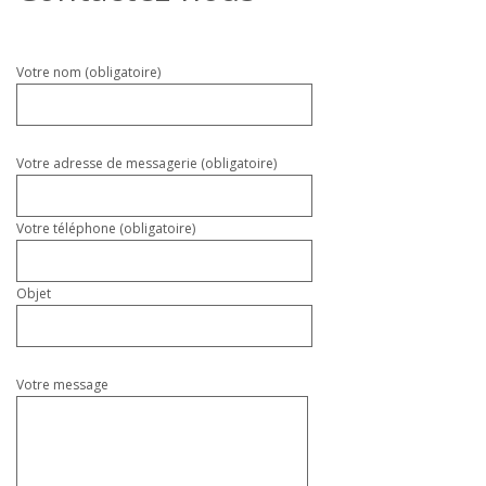
Veuillez
Votre nom (obligatoire)
laisser
ce
champ
vide.
Votre adresse de messagerie (obligatoire)
Votre téléphone (obligatoire)
Objet
Votre message