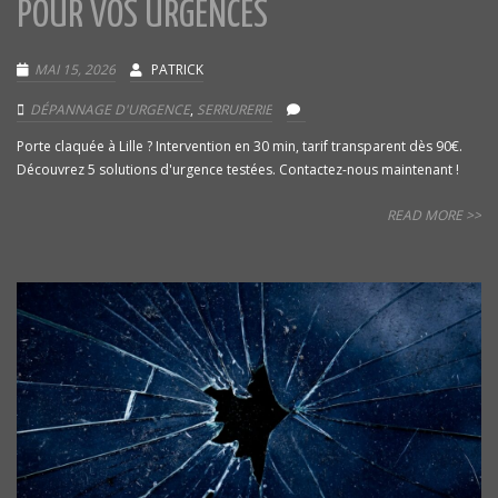
POUR VOS URGENCES
MAI 15, 2026
PATRICK
DÉPANNAGE D'URGENCE
,
SERRURERIE
Porte claquée à Lille ? Intervention en 30 min, tarif transparent dès 90€.
Découvrez 5 solutions d'urgence testées. Contactez-nous maintenant !
READ MORE >>