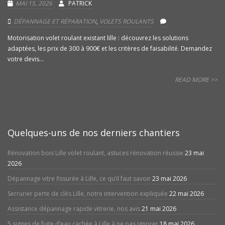
MAI 15, 2026
PATRICK
DÉPANNAGE ET RÉPARATION
,
VOLETS ROULANTS
Motorisation volet roulant existant lille : découvrez les solutions
adaptées, les prix de 300 à 900€ et les critères de faisabilité. Demandez
votre devis...
READ MORE >>
Quelques-uns de nos derniers chantiers
Rénovation bois Lille volet roulant, astuces rénovation réussie
23 mai
2026
Dépannage vitre fissurée à Lille, ce qu’il faut savoir
23 mai 2026
Serrurier perte de clés Lille, notre intervention expliquée
22 mai 2026
Assistance dépannage rapide vitrerie, nos avis
21 mai 2026
5 signes de fuite d’eau cachée à Lille à ne pas ignorer
18 mai 2026