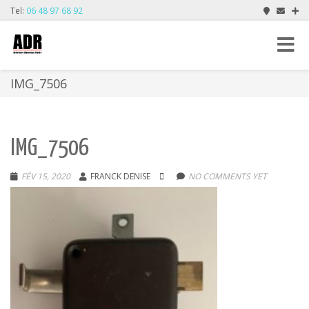
Tel:
06 48 97 68 92
Toggle
navigat
IMG_7506
IMG_7506
FÉV 15, 2020
FRANCK DENISE
NO COMMENTS YET