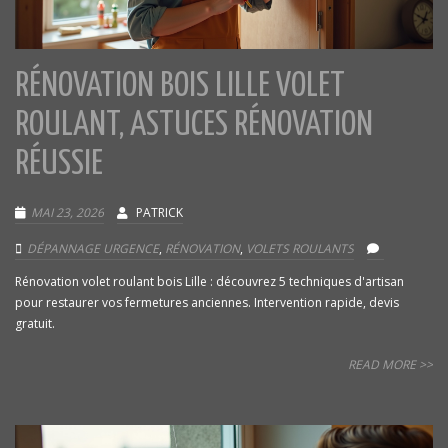
RÉNOVATION BOIS LILLE VOLET
ROULANT, ASTUCES RÉNOVATION
RÉUSSIE
MAI 23, 2026
PATRICK
DÉPANNAGE URGENCE
,
RÉNOVATION
,
VOLETS ROULANTS
Rénovation volet roulant bois Lille : découvrez 5 techniques d'artisan
pour restaurer vos fermetures anciennes. Intervention rapide, devis
gratuit.
READ MORE >>