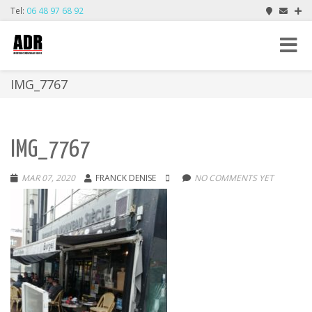
Tel:
06 48 97 68 92
Toggle
navigat
IMG_7767
IMG_7767
MAR 07, 2020
FRANCK DENISE
NO COMMENTS YET