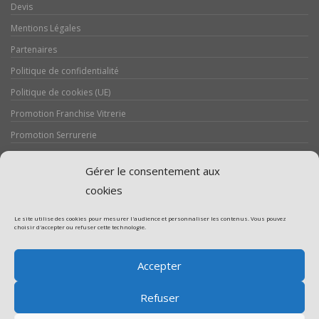
Devis
Mentions Légales
Partenaires
Politique de confidentialité
Politique de cookies (UE)
Promotion Franchise Vitrerie
Promotion Serrurerie
Réalisations / Chantiers
Gérer le consentement aux
Serrurerie
cookies
Le site utilise des cookies pour mesurer l'audience et personnaliser les contenus. Vous pouvez
choisir d'accepter ou refuser cette technologie.
Assistance volet roulant
Accepter
Assistance vitrerie
Refuser