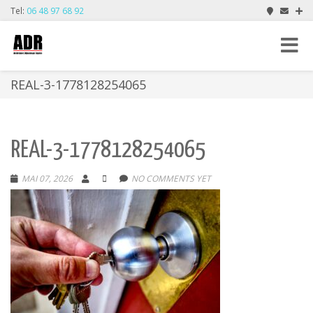
Tel:
06 48 97 68 92
Toggle
navigat
REAL-3-1778128254065
REAL-3-1778128254065
MAI 07, 2026
NO COMMENTS YET