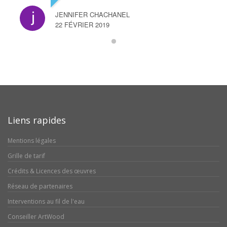
JENNIFER CHACHANEL
22 FÉVRIER 2019
Liens rapides
Mentions légales
Grille de tarif
Crédits & Licences des œuvres
Réseau de partenaires
Interventions au fil de l'eau
Conseiller ArtWood