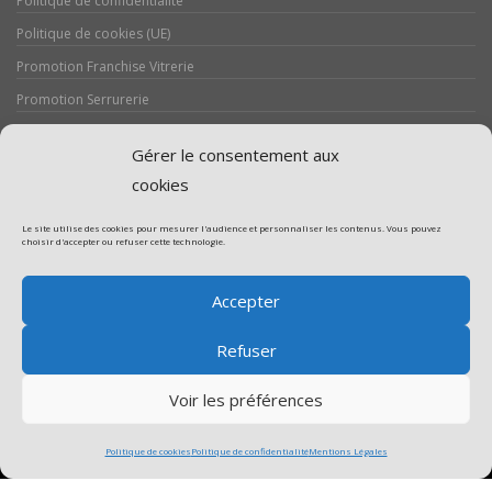
Politique de confidentialité
Politique de cookies (UE)
Promotion Franchise Vitrerie
Promotion Serrurerie
Réalisations / Chantiers
Gérer le consentement aux
Serrurerie
cookies
Le site utilise des cookies pour mesurer l'audience et personnaliser les contenus. Vous pouvez
choisir d'accepter ou refuser cette technologie.
Assistance volet roulant
Accepter
Assistance vitrerie
Refuser
Voir les préférences
Politique de cookies
Politique de confidentialité
Mentions Légales