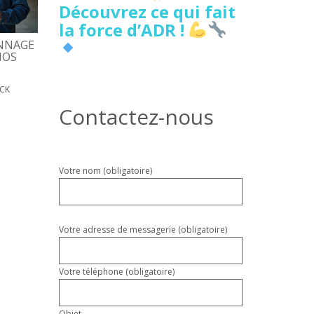
Découvrez ce qui fait
la force d’ADR !
NNAGE
5 SIGNES DE FUITE D’EAU
DÉPANNAGE PORTE
NOS
CACHÉE À LILLE À NE PAS
D’ENTRÉE, COÛTS, D
IGNORER
17 MAI 2026
PATRICK
ICK
18 MAI 2026
PATRICK
Contactez-nous
Veuillez
Votre nom (obligatoire)
laisser
ce
champ
vide.
Votre adresse de messagerie (obligatoire)
Votre téléphone (obligatoire)
Objet