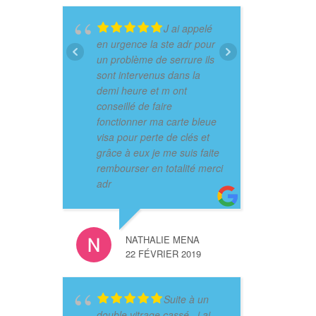
J ai appelé
en urgence la ste adr pour
un problème de serrure ils
sont intervenus dans la
demi heure et m ont
conseillé de faire
fonctionner ma carte bleue
visa pour perte de clés et
grâce à eux je me suis faite
rembourser en totalité merci
adr
NATHALIE MENA
22 FÉVRIER 2019
Suite à un
double vitrage cassé , j ai