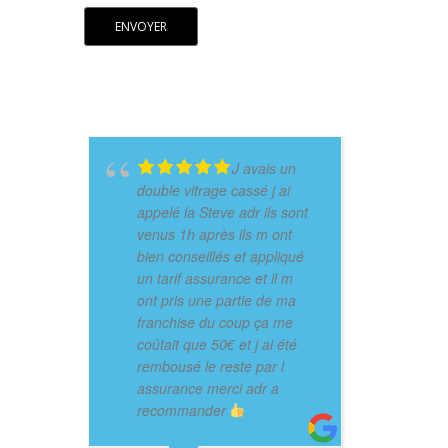
J avais un
double vitrage cassé j ai
appelé la Steve adr ils sont
venus 1h après ils m ont
bien conseillés et appliqué
un tarif assurance et il m
ont pris une partie de ma
franchise du coup ça me
coûtait que 50€ et j ai été
rembousé le reste par l
assurance merci adr a
recommander