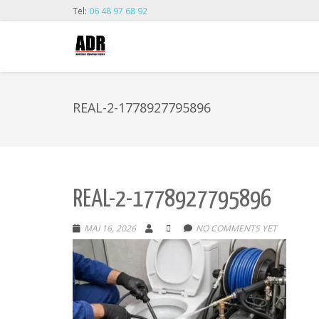
Tel:
06 48 97 68 92
REAL-2-1778927795896
REAL-2-1778927795896
MAI 16, 2026
NO COMMENTS YET