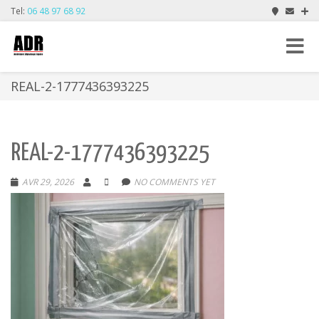
Tel:
06 48 97 68 92
Toggle
navigat
REAL-2-1777436393225
REAL-2-1777436393225
AVR 29, 2026
NO COMMENTS YET