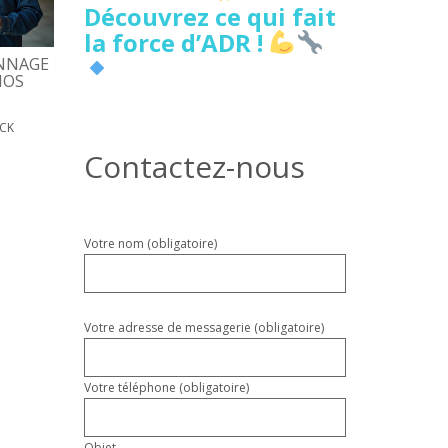
Découvrez ce qui fait
la force d’ADR !
NNAGE
5 SIGNES DE FUITE D’EAU
DÉPANNAGE PORTE
NOS
CACHÉE À LILLE À NE PAS
D’ENTRÉE, COÛTS, D
IGNORER
17 MAI 2026
PATRICK
ICK
18 MAI 2026
PATRICK
Contactez-nous
Veuillez
Votre nom (obligatoire)
laisser
ce
champ
vide.
Votre adresse de messagerie (obligatoire)
Votre téléphone (obligatoire)
Objet