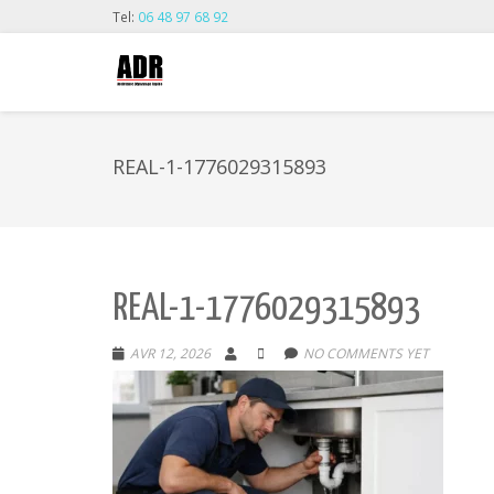
Tel:
06 48 97 68 92
REAL-1-1776029315893
REAL-1-1776029315893
AVR 12, 2026
NO COMMENTS YET