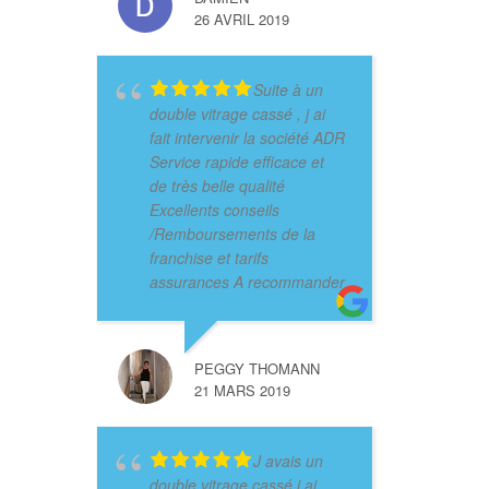
26 AVRIL 2019
Suite à un
double vitrage cassé , j ai
fait intervenir la société ADR
Service rapide efficace et
de très belle qualité
Excellents conseils
/Remboursements de la
franchise et tarifs
assurances A recommander
PEGGY THOMANN
21 MARS 2019
J avais un
double vitrage cassé j ai