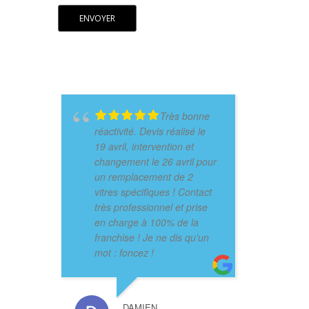
Très bonne
réactivité. Devis réalisé le
19 avril, intervention et
changement le 26 avril pour
un remplacement de 2
vitres spécifiques ! Contact
très professionnel et prise
en charge à 100% de la
franchise ! Je ne dis qu'un
mot : foncez !
DAMIEN