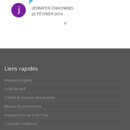
JENNIFER CHACHANEL
22 FÉVRIER 2019
Liens rapides
Mentions légales
Grille de tarif
Crédits & Licences des œuvres
Réseau de partenaires
Interventions au fil de l'eau
Conseiller ArtWood