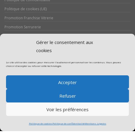
Politique de cookies (UE)
Promotion Franchise Vitrerie
Promotion Serrurerie
Réalisations / Chantiers
Gérer le consentement aux
Serrurerie
cookies
Le site utilise des cookies pour mesurer l'audience et personnaliser les contenus. Vous pouvez
choisir d'accepter ou refuser cette technologie.
Assistance volet roulant
Accepter
Assistance vitrerie
Refuser
Voir les préférences
Politique de cookies
Politique de confidentialité
Mentions Légales