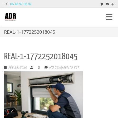
Tel:
06 48 97 68 92
Toggle
navigat
REAL-1-1772252018045
REAL-1-1772252018045
FÉV 28, 2026
NO COMMENTS YET