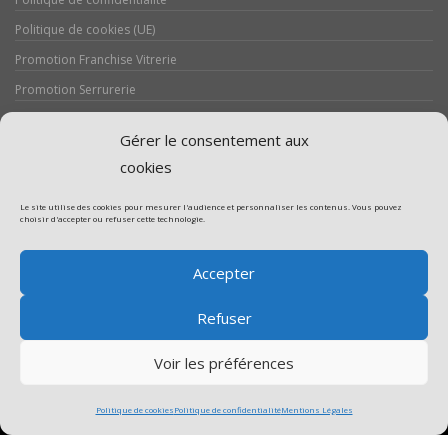
Politique de cookies (UE)
Promotion Franchise Vitrerie
Promotion Serrurerie
Réalisations / Chantiers
Gérer le consentement aux
Serrurerie
cookies
Le site utilise des cookies pour mesurer l'audience et personnaliser les contenus. Vous pouvez
choisir d'accepter ou refuser cette technologie.
Assistance volet roulant
Accepter
Assistance vitrerie
Refuser
Voir les préférences
Politique de cookies
Politique de confidentialité
Mentions Légales