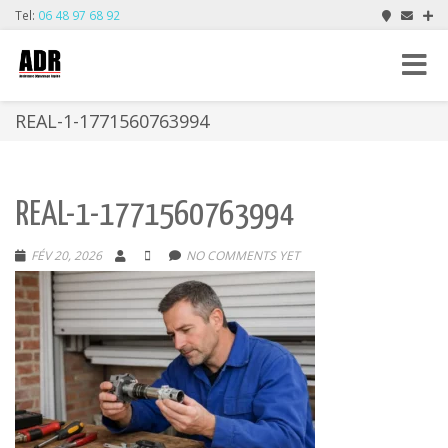
Tel:
06 48 97 68 92
Toggle
navigat
REAL-1-1771560763994
REAL-1-1771560763994
FÉV 20, 2026
NO COMMENTS YET