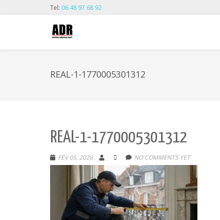
Tel:
06 48 97 68 92
REAL-1-1770005301312
REAL-1-1770005301312
FÉV 05, 2026
NO COMMENTS YET