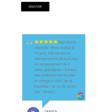
Très bonne
réactivité. Devis réalisé le
19 avril, intervention et
changement le 26 avril pour
un remplacement de 2
vitres spécifiques ! Contact
très professionnel et prise
en charge à 100% de la
franchise ! Je ne dis qu'un
mot : foncez !
DAMIEN