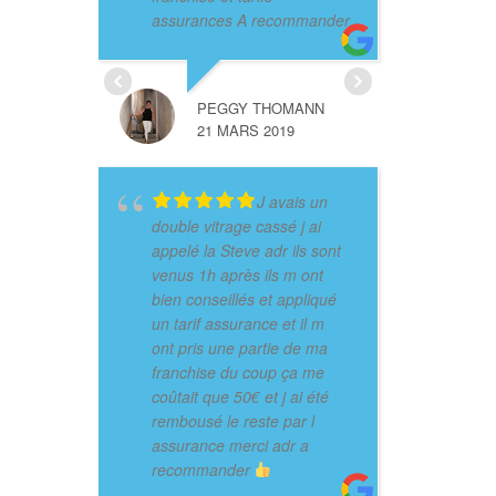
assurances A recommander
PEGGY THOMANN
21 MARS 2019
J avais un
double vitrage cassé j ai
appelé la Steve adr ils sont
venus 1h après ils m ont
bien conseillés et appliqué
un tarif assurance et il m
ont pris une partie de ma
franchise du coup ça me
coûtait que 50€ et j ai été
rembousé le reste par l
assurance merci adr a
recommander