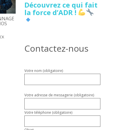
Découvrez ce qui fait
la force d’ADR !
NNAGE
5 SIGNES DE FUITE D’EAU
DÉPANNAGE PORTE
NOS
CACHÉE À LILLE À NE PAS
D’ENTRÉE, COÛTS, D
IGNORER
17 MAI 2026
PATRICK
ICK
18 MAI 2026
PATRICK
Contactez-nous
Veuillez
Votre nom (obligatoire)
laisser
ce
champ
vide.
Votre adresse de messagerie (obligatoire)
Votre téléphone (obligatoire)
Objet