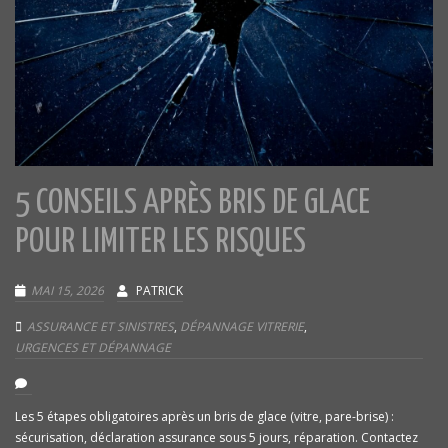
5 CONSEILS APRÈS BRIS DE GLACE
POUR LIMITER LES RISQUES
MAI 15, 2026
PATRICK
ASSURANCE ET SINISTRES
,
DÉPANNAGE VITRERIE
,
URGENCES ET DÉPANNAGE
Les 5 étapes obligatoires après un bris de glace (vitre, pare-brise) :
sécurisation, déclaration assurance sous 5 jours, réparation. Contactez