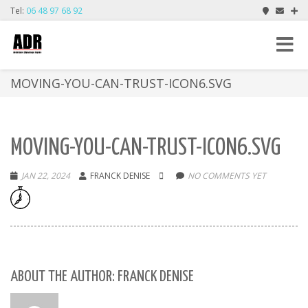
Tel:
06 48 97 68 92
Toggle
navigat
MOVING-YOU-CAN-TRUST-ICON6.SVG
MOVING-YOU-CAN-TRUST-ICON6.SVG
JAN 22, 2024
FRANCK DENISE
NO COMMENTS YET
ABOUT THE AUTHOR: FRANCK DENISE