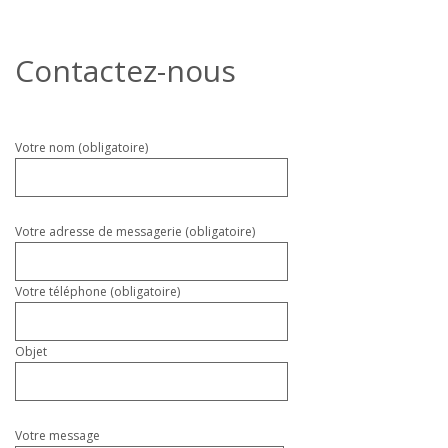
Contactez-nous
Veuillez
Votre nom (obligatoire)
laisser
ce
champ
vide.
Votre adresse de messagerie (obligatoire)
Votre téléphone (obligatoire)
Objet
Votre message