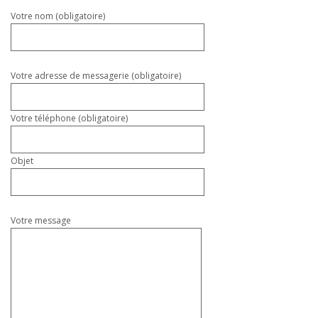
Veuillez
Votre nom (obligatoire)
laisser
ce
champ
vide.
Votre adresse de messagerie (obligatoire)
Votre téléphone (obligatoire)
Objet
Votre message