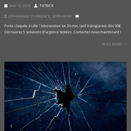
MAI 15, 2026
PATRICK
DÉPANNAGE D'URGENCE
,
SERRURERIE
Porte claquée à Lille ? Intervention en 30 min, tarif transparent dès 90€.
Découvrez 5 solutions d'urgence testées. Contactez-nous maintenant !
READ MORE >>