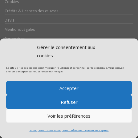
Cookies
Crédits & Licences des œuvres
Devis
Mentions Légales
Partenaires
Gérer le consentement aux
Politique de confidentialité
cookies
Politique de cookies (UE)
Promotion Franchise Vitrerie
Le site utilise des cookies pour mesurer l'audience et personnaliser les contenus. Vous pouvez
choisir d'accepter ou refuser cette technologie.
Promotion Serrurerie
Réalisations / Chantiers
Accepter
Serrurerie
Refuser
Voir les préférences
Assistance volet roulant
Politique de cookies
Politique de confidentialité
Mentions Légales
Assistance vitrerie