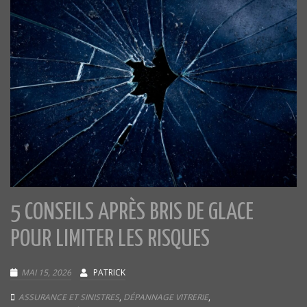
5 CONSEILS APRÈS BRIS DE GLACE
POUR LIMITER LES RISQUES
MAI 15, 2026
PATRICK
ASSURANCE ET SINISTRES
,
DÉPANNAGE VITRERIE
,