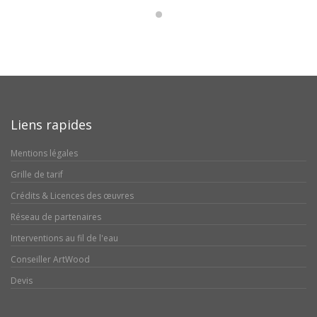
Liens rapides
Mentions légales
Grille de tarif
Crédits & Licences des œuvres
Réseau de partenaires
Interventions au fil de l'eau
Conseiller ArtWood
Devis