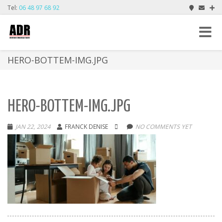
Tel:
06 48 97 68 92
Toggle
navigat
HERO-BOTTEM-IMG.JPG
HERO-BOTTEM-IMG.JPG
JAN 22, 2024
FRANCK DENISE
NO COMMENTS YET