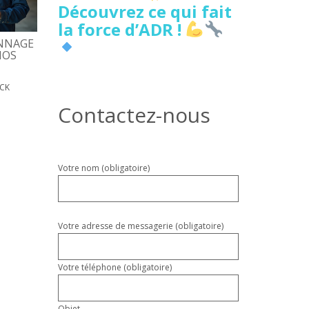
Découvrez ce qui fait
la force d’ADR !
NNAGE
5 SIGNES DE FUITE D’EAU
DÉPANNAGE PORTE
NOS
CACHÉE À LILLE À NE PAS
D’ENTRÉE, COÛTS, D
IGNORER
17 MAI 2026
PATRICK
ICK
18 MAI 2026
PATRICK
Contactez-nous
Veuillez
Votre nom (obligatoire)
laisser
ce
champ
vide.
Votre adresse de messagerie (obligatoire)
Votre téléphone (obligatoire)
Objet