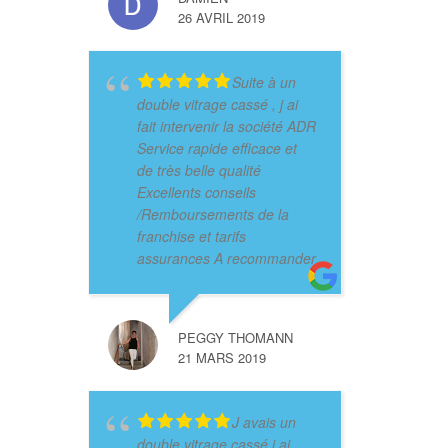
26 AVRIL 2019
Suite à un
double vitrage cassé , j ai
fait intervenir la société ADR
Service rapide efficace et
de très belle qualité
Excellents conseils
/Remboursements de la
franchise et tarifs
assurances A recommander
PEGGY THOMANN
21 MARS 2019
J avais un
double vitrage cassé j ai