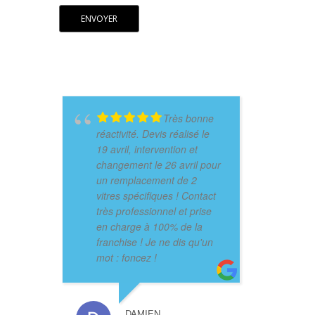
Très bonne
réactivité. Devis réalisé le
19 avril, intervention et
changement le 26 avril pour
un remplacement de 2
vitres spécifiques ! Contact
très professionnel et prise
en charge à 100% de la
franchise ! Je ne dis qu'un
mot : foncez !
DAMIEN