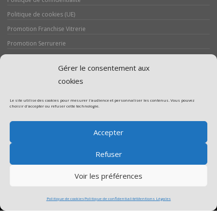
Politique de cookies (UE)
Promotion Franchise Vitrerie
Promotion Serrurerie
Réalisations / Chantiers
Gérer le consentement aux
Serrurerie
cookies
Le site utilise des cookies pour mesurer l'audience et personnaliser les contenus. Vous pouvez
choisir d'accepter ou refuser cette technologie.
Assistance volet roulant
Accepter
Assistance vitrerie
Refuser
Voir les préférences
Politique de cookies
Politique de confidentialité
Mentions Légales