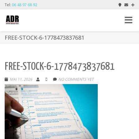
Tel:
06 48 97 68 92
Toggle
navigat
FREE-STOCK-6-1778473837681
FREE-STOCK-6-1778473837681
MAI 11, 2026
NO COMMENTS YET