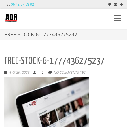
Tel:
06 48 97 68 92
Toggle
navigat
FREE-STOCK-6-1777436275237
FREE-STOCK-6-1777436275237
AVR 29, 2026
NO COMMENTS YET