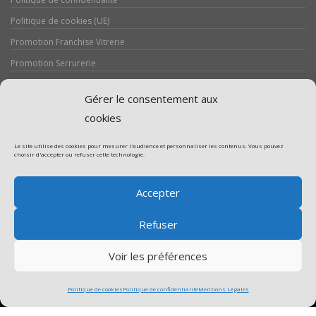
Politique de cookies (UE)
Promotion Franchise Vitrerie
Promotion Serrurerie
Réalisations / Chantiers
Gérer le consentement aux
Serrurerie
cookies
Le site utilise des cookies pour mesurer l'audience et personnaliser les contenus. Vous pouvez
choisir d'accepter ou refuser cette technologie.
Assistance volet roulant
Accepter
Assistance vitrerie
Refuser
Voir les préférences
Politique de cookies
Politique de confidentialité
Mentions Légales