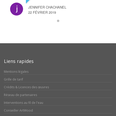
JENNIFER CHACHANEL
22 FÉVRIER 2019
Liens rapides
Mentions légales
Grille de tarif
Crédits & Licences des œuvres
Réseau de partenaires
Interventions au fil de l'eau
Conseiller ArtWood