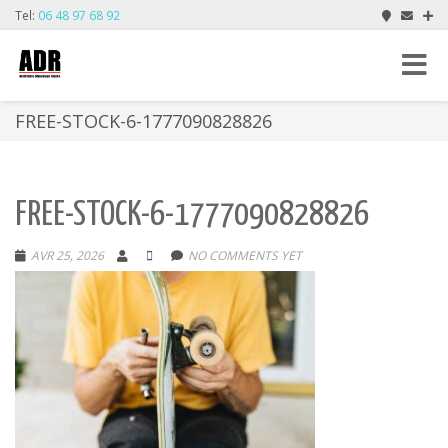
Tel:
06 48 97 68 92
Toggle
navigat
FREE-STOCK-6-1777090828826
FREE-STOCK-6-1777090828826
AVR 25, 2026
NO COMMENTS YET