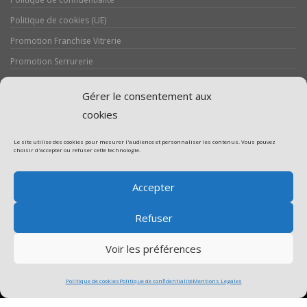
Politique de cookies (UE)
Promotion Franchise Vitrerie
Promotion Serrurerie
Réalisations / Chantiers
Gérer le consentement aux
Serrurerie
cookies
Le site utilise des cookies pour mesurer l'audience et personnaliser les contenus. Vous pouvez
choisir d'accepter ou refuser cette technologie.
Assistance volet roulant
Accepter
Assistance vitrerie
Refuser
Voir les préférences
Politique de cookies
Politique de confidentialité
Mentions Légales