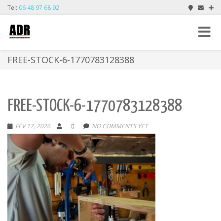
Tel:
06 48 97 68 92
Toggle
navigat
FREE-STOCK-6-1770783128388
FREE-STOCK-6-1770783128388
FÉV 17, 2026
NO COMMENTS YET