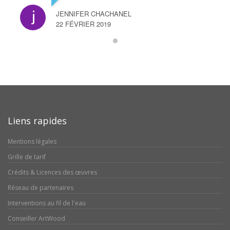
JENNIFER CHACHANEL
22 FÉVRIER 2019
Liens rapides
Mentions légales
Grille de tarif
Crédits & Licences des œuvres
Réseau de partenaires
Interventions au fil de l'eau
Conseiller ArtWood