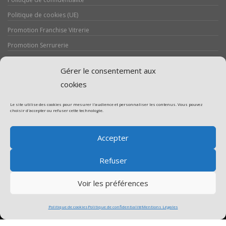
Politique de cookies (UE)
Promotion Franchise Vitrerie
Promotion Serrurerie
Réalisations / Chantiers
Gérer le consentement aux
Serrurerie
cookies
Le site utilise des cookies pour mesurer l'audience et personnaliser les contenus. Vous pouvez
choisir d'accepter ou refuser cette technologie.
Assistance volet roulant
Accepter
Assistance vitrerie
Refuser
Voir les préférences
Politique de cookies
Politique de confidentialité
Mentions Légales