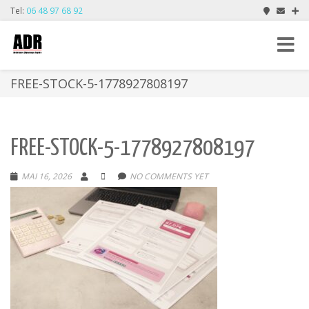
Tel:
06 48 97 68 92
Toggle
navigat
FREE-STOCK-5-1778927808197
FREE-STOCK-5-1778927808197
MAI 16, 2026
NO COMMENTS YET