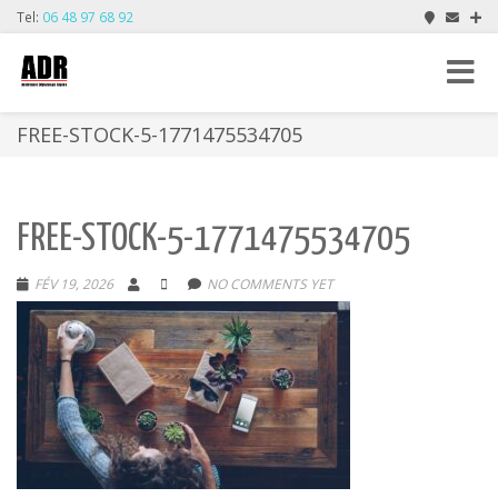
Tel:
06 48 97 68 92
Toggle
navigat
FREE-STOCK-5-1771475534705
FREE-STOCK-5-1771475534705
FÉV 19, 2026
NO COMMENTS YET