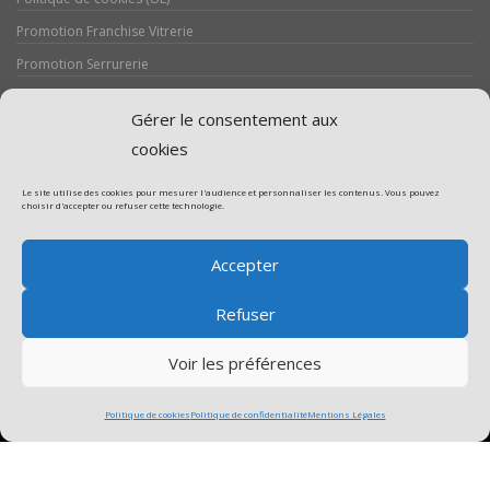
Promotion Franchise Vitrerie
Promotion Serrurerie
Réalisations / Chantiers
Gérer le consentement aux
Serrurerie
cookies
Le site utilise des cookies pour mesurer l'audience et personnaliser les contenus. Vous pouvez
choisir d'accepter ou refuser cette technologie.
Assistance volet roulant
Accepter
Assistance vitrerie
Refuser
Voir les préférences
Politique de cookies
Politique de confidentialité
Mentions Légales
Copyright © 2017. Designed by MageeWP Themes.