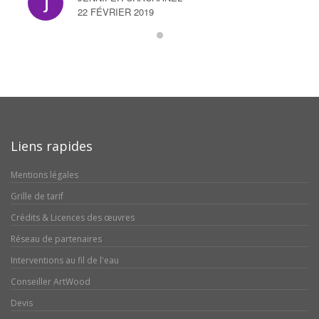
22 FÉVRIER 2019
Liens rapides
Mentions légales
Grille de tarif
Crédits & Licences des œuvres
Réseau de partenaires
Interventions au fil de l'eau
Conseiller ArtWood
Devis