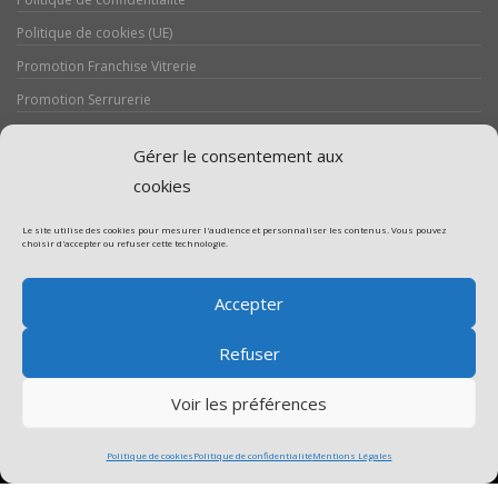
Politique de cookies (UE)
Promotion Franchise Vitrerie
Promotion Serrurerie
Réalisations / Chantiers
Gérer le consentement aux
Serrurerie
cookies
Le site utilise des cookies pour mesurer l'audience et personnaliser les contenus. Vous pouvez
choisir d'accepter ou refuser cette technologie.
Assistance volet roulant
Accepter
Assistance vitrerie
Refuser
Voir les préférences
Politique de cookies
Politique de confidentialité
Mentions Légales