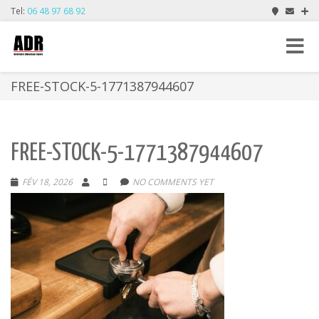
Tel:
06 48 97 68 92
Toggle
navigat
FREE-STOCK-5-1771387944607
FREE-STOCK-5-1771387944607
FÉV 18, 2026
NO COMMENTS YET