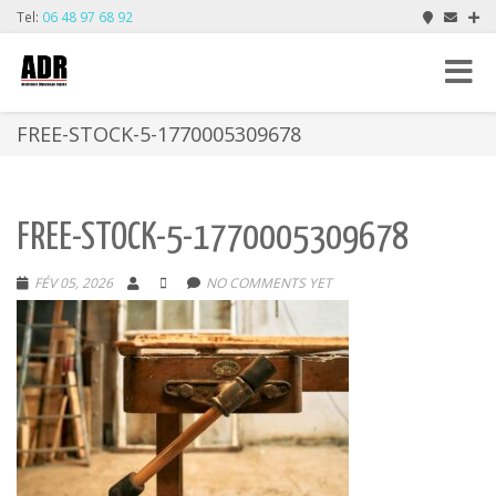
Tel:
06 48 97 68 92
Toggle
navigat
FREE-STOCK-5-1770005309678
FREE-STOCK-5-1770005309678
FÉV 05, 2026
NO COMMENTS YET