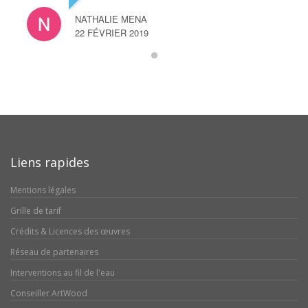
NATHALIE MENA
22 FÉVRIER 2019
Liens rapides
Mentions légales
Grille de tarif
Crédits & Licences des œuvres
Réseau de partenaires
Interventions au fil de l'eau
Conseiller ArtWood