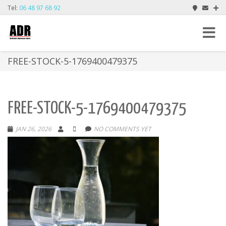
Tel:
06 48 97 68 92
Toggle
navigat
FREE-STOCK-5-1769400479375
FREE-STOCK-5-1769400479375
JAN 26, 2026
NO COMMENTS YET