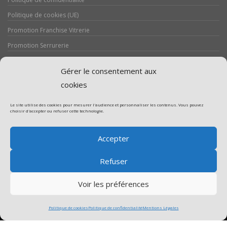
Politique de cookies (UE)
Promotion Franchise Vitrerie
Promotion Serrurerie
Réalisations / Chantiers
Gérer le consentement aux
Serrurerie
cookies
Le site utilise des cookies pour mesurer l'audience et personnaliser les contenus. Vous pouvez
choisir d'accepter ou refuser cette technologie.
Assistance volet roulant
Accepter
Assistance vitrerie
Refuser
Voir les préférences
Politique de cookies
Politique de confidentialité
Mentions Légales