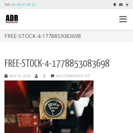
Tel:
06 48 97 68 92
Toggle
navigat
FREE-STOCK-4-1778853083698
FREE-STOCK-4-1778853083698
MAI 15, 2026
NO COMMENTS YET