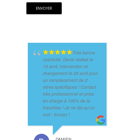
Très bonne
réactivité. Devis réalisé le
19 avril, intervention et
changement le 26 avril pour
un remplacement de 2
vitres spécifiques ! Contact
très professionnel et prise
en charge à 100% de la
franchise ! Je ne dis qu'un
mot : foncez !
DAMIEN