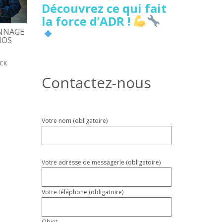
Découvrez ce qui fait
la force d’ADR !
NNAGE
5 SIGNES DE FUITE D’EAU
DÉPANNAGE PORTE
NOS
CACHÉE À LILLE À NE PAS
D’ENTRÉE, COÛTS, D
IGNORER
17 MAI 2026
PATRICK
ICK
18 MAI 2026
PATRICK
Contactez-nous
Veuillez
Votre nom (obligatoire)
laisser
ce
champ
vide.
Votre adresse de messagerie (obligatoire)
Votre téléphone (obligatoire)
Objet