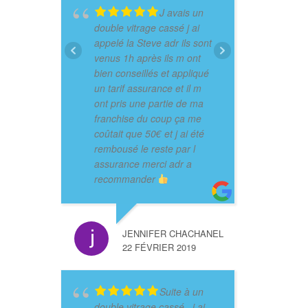
J avais un
double vitrage cassé j ai
appelé la Steve adr ils sont
venus 1h après ils m ont
bien conseillés et appliqué
un tarif assurance et il m
ont pris une partie de ma
franchise du coup ça me
coûtait que 50€ et j ai été
rembousé le reste par l
assurance merci adr a
recommander
JENNIFER CHACHANEL
22 FÉVRIER 2019
Suite à un
double vitrage cassé , j ai