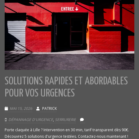
SOLUTIONS RAPIDES ET ABORDABLES
POUR VOS URGENCES
MAI 15, 2026
PATRICK
DÉPANNAGE D'URGENCE
,
SERRURERIE
Porte claquée à Lille ? Intervention en 30 min, tarif transparent dès 90€.
Découvrez 5 solutions d'urgence testées. Contactez-nous maintenant !