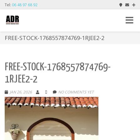
Tel:
06 48 97 68 92
Toggle
navigat
FREE-STOCK-1768557874769-1RJEE2-2
FREE-STOCK-1768557874769-
1RJEE2-2
JAN 26, 2026
NO COMMENTS YET