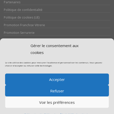
Partenaires
Politique de confidentialité
Politique de cookies (UE)
Promotion Franchise Vitrerie
Promotion Serrurerie
Réalisations / Chantiers
Gérer le consentement aux
Serrurerie
cookies
Le site utilise des cookies pour mesurer l'audience et personnaliser les contenus. Vous pouvez
choisir d'accepter ou refuser cette technologie.
Assistance volet roulant
Accepter
Assistance vitrerie
Refuser
Voir les préférences