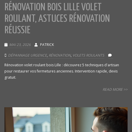
RÉNOVATION BOIS LILLE VOLET
ROULANT, ASTUCES RÉNOVATION
RÉUSSIE
MAI 23, 2026
PATRICK
DÉPANNAGE URGENCE
,
RÉNOVATION
,
VOLETS ROULANTS
Rénovation volet roulant bois Lille : découvrez 5 techniques d'artisan
pour restaurer vos fermetures anciennes. Intervention rapide, devis
gratuit.
READ MORE >>