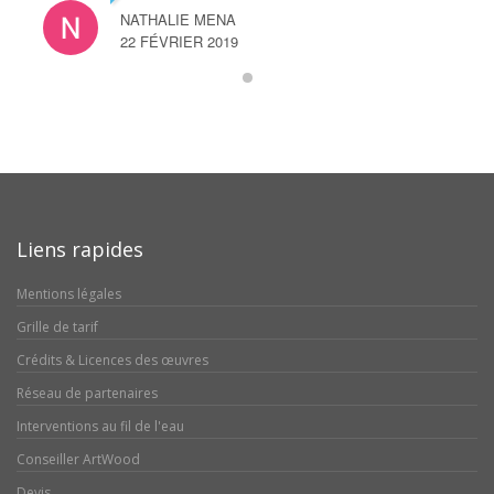
NATHALIE MENA
22 FÉVRIER 2019
Liens rapides
Mentions légales
Grille de tarif
Crédits & Licences des œuvres
Réseau de partenaires
Interventions au fil de l'eau
Conseiller ArtWood
Devis