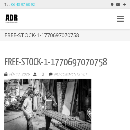
Tel:
06 48 97 68 92
Toggle
navigat
FREE-STOCK-1-1770697070758
FREE-STOCK-1-1770697070758
FÉV 17, 2026
NO COMMENTS YET