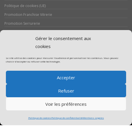
Politique de cookies (UE)
Promotion Franchise Vitrerie
Promotion Serrurerie
Réalisations / Chantiers
Gérer le consentement aux
Serrurerie
cookies
Le site utilise des cookies pour mesurer l'audience et personnaliser les contenus. Vous pouvez
choisir d'accepter ou refuser cette technologie.
Assistance volet roulant
Accepter
Assistance vitrerie
Refuser
Voir les préférences
Politique de cookies
Politique de confidentialité
Mentions Légales
Copyright © 2017. Designed by MageeWP Themes.