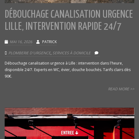
DÉBOUCHAGE CANALISATION URGENCE
LILLE, INTERVENTION RAPIDE 24/7
MAI 16, 2026
PATRICK
PLOMBERIE D'URGENCE
,
SERVICES À DOMICILE
Débouchage canalisation urgence à Lille : intervention dans l'heure,
disponible 24/7. Experts en WC, évier, douche bouchés. Tarifs clairs dès
90€.
READ MORE >>