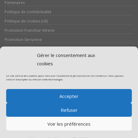
Partenaires
Politique de confidentialité
Politique de cookies (UE)
Promotion Franchise Vitrerie
Promotion Serrurerie
Réalisations / Chantiers
Gérer le consentement aux
Serrurerie
cookies
Le site utilise des cookies pour mesurer l'audience et personnaliser les contenus. Vous pouvez
choisir d'accepter ou refuser cette technologie.
Assistance volet roulant
Accepter
Assistance vitrerie
Refuser
Voir les préférences