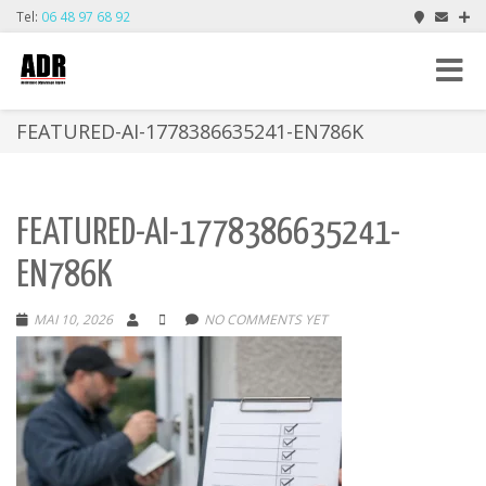
Tel:
06 48 97 68 92
Toggle
navigat
FEATURED-AI-1778386635241-EN786K
FEATURED-AI-1778386635241-
EN786K
MAI 10, 2026
NO COMMENTS YET