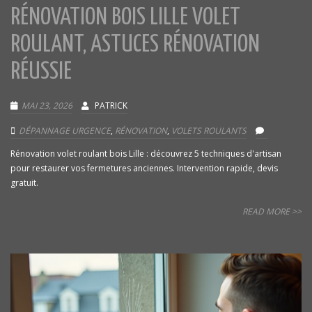
RÉNOVATION BOIS LILLE VOLET
ROULANT, ASTUCES RÉNOVATION
RÉUSSIE
MAI 23, 2026
PATRICK
DÉPANNAGE URGENCE
,
RÉNOVATION
,
VOLETS ROULANTS
Rénovation volet roulant bois Lille : découvrez 5 techniques d'artisan
pour restaurer vos fermetures anciennes. Intervention rapide, devis
gratuit.
READ MORE >>