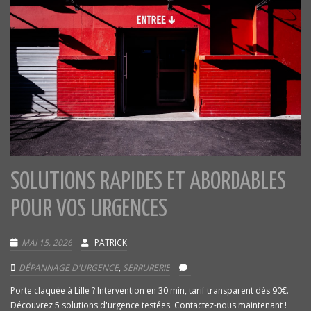
SOLUTIONS RAPIDES ET ABORDABLES
POUR VOS URGENCES
MAI 15, 2026
PATRICK
DÉPANNAGE D'URGENCE
,
SERRURERIE
Porte claquée à Lille ? Intervention en 30 min, tarif transparent dès 90€.
Découvrez 5 solutions d'urgence testées. Contactez-nous maintenant !